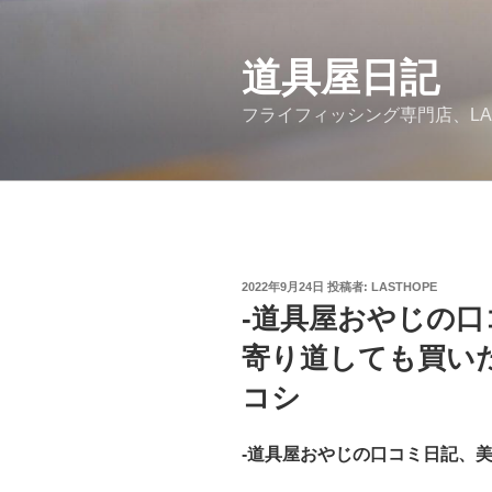
コ
ン
道具屋日記
テ
ン
フライフィッシング専門店、LA
ツ
へ
ス
キ
ッ
プ
投
2022年9月24日
投稿者:
LASTHOPE
稿
-道具屋おやじの
日:
寄り道しても買い
コシ
-道具屋おやじの口コミ日記、美