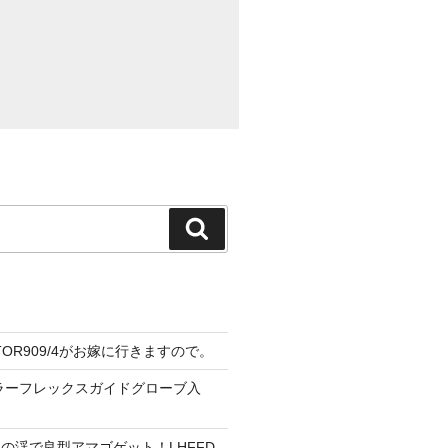
検
索
CTOR909/4がお嫁に行きますので。
ーラーフレックスガイドグローブ入
の渓で良型アマゴゲット！LHFFD-