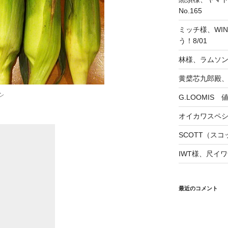
No.165
ミッチ様、WINS
う！8/01
林様、ラムソ
黄檗芯九郎殿、
シ
G.LOOMIS
オイカワスペ
SCOTT（スコッ
IWT様、尺イワ
最近のコメント