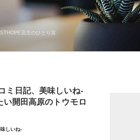
STHOPE店主のひとり言
口コミ日記、美味しいね-
たい開田高原のトウモロ
味しいね-