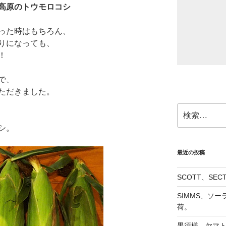
高原のトウモロコシ
った時はもちろん、
りになっても、
！
で、
ただきました。
検
索:
シ。
最近の投稿
SCOTT、SE
SIMMS、ソ
荷。
黒須様、ヤマト