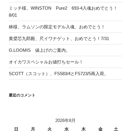
ミッチ様、WINSTON Pure2 693-4入魂おめでとう！
8/01
林様、ラムソンの限定モデル入魂、おめでとう！
黄檗芯九郎殿、尺イワナゲット、おめでとう！7/31
G.LOOMIS 値上げのご案内。
オイカワスペシャルお値打ちセール！
SCOTT（スコット）、FS583/4とFS723/5再入荷。
最近のコメント
2026年8月
日
月
火
水
木
金
土