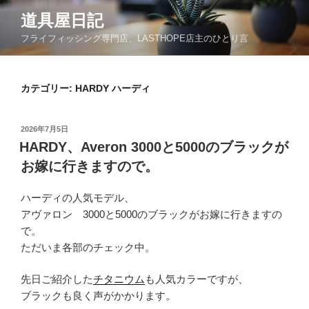
コ
道具屋日記
ン
フライフィッシング専門店、LASTHOPE店主のひとり言
テ
ン
ツ
カテゴリー: HARDY ハーディ
へ
ス
キ
投
2026年7月5日
ッ
稿
HARDY、Averon 3000と5000のブラックが
日:
プ
お嫁に行きますので。
ハーディの人気モデル、
アヴァロン 3000と5000のブラックがお嫁に行きますの
で。
ただいま各部のチェック中。
先日ご紹介した
チタニウム
も人気カラーですが、
ブラックも良く声がかかります。