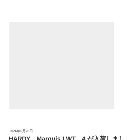
投
2026年6月28日
稿
HARDY、Marquis LWT 4 が入荷しまし