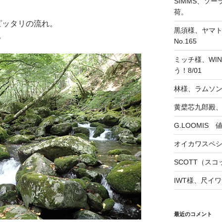
SIMMS、ソ
荷。
ピッタリの流れ。
黒須様、ヤマト
。
No.165
ミッチ様、WINS
う！8/01
林様、ラムソ
黄檗芯九郎殿、
G.LOOMIS
オイカワスペ
SCOTT（スコッ
IWT様、尺イワ
最近のコメント