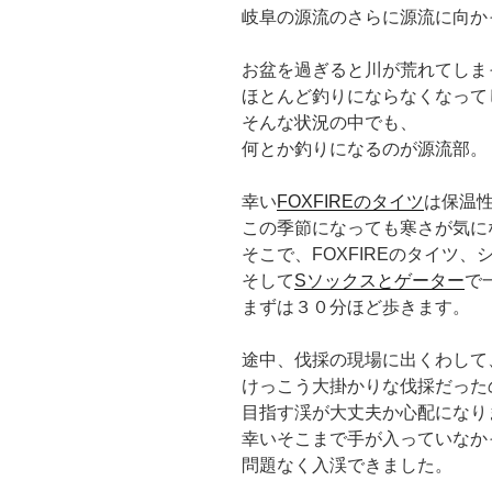
岐阜の源流のさらに源流に向か
お盆を過ぎると川が荒れてしま
ほとんど釣りにならなくなって
そんな状況の中でも、
何とか釣りになるのが源流部。
幸い
FOXFIREのタイツ
は保温
この季節になっても寒さが気に
そこで、FOXFIREのタイツ、
そして
Sソックスとゲーター
で
まずは３０分ほど歩きます。
途中、伐採の現場に出くわして
けっこう大掛かりな伐採だった
目指す渓が大丈夫か心配になり
幸いそこまで手が入っていなか
問題なく入渓できました。