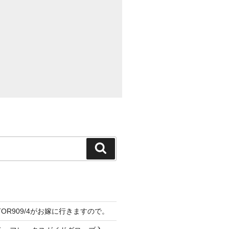
検
索
CTOR909/4がお嫁に行きますので。