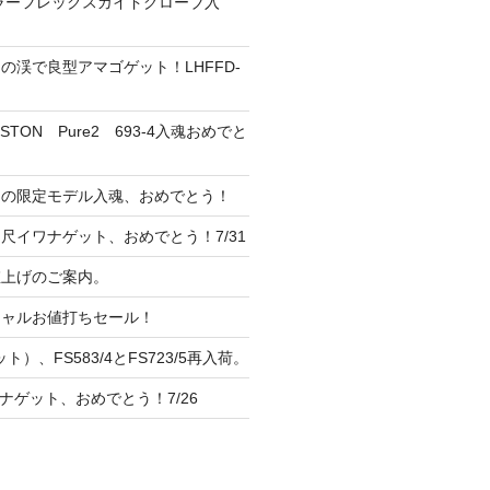
ーラーフレックスガイドグローブ入
の渓で良型アマゴゲット！LHFFD-
TON Pure2 693-4入魂おめでと
ンの限定モデル入魂、おめでとう！
尺イワナゲット、おめでとう！7/31
 値上げのご案内。
シャルお値打ちセール！
ト）、FS583/4とFS723/5再入荷。
ナゲット、おめでとう！7/26