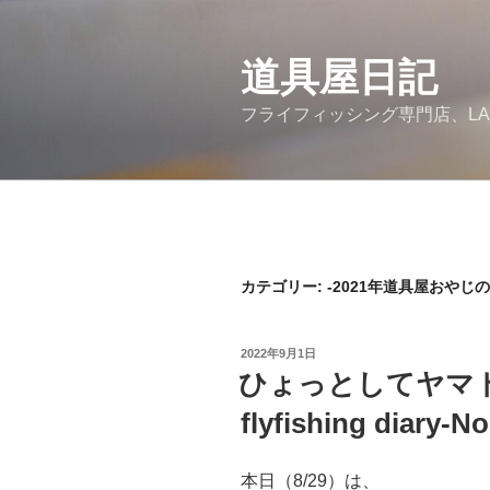
コ
ン
道具屋日記
テ
ン
フライフィッシング専門店、LA
ツ
へ
ス
キ
ッ
プ
カテゴリー: -2021年道具屋おやじ
投
2022年9月1日
稿
ひょっとしてヤマト
日:
flyfishing diary-N
本日（8/29）は、