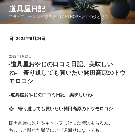
コ
道具屋日記
ン
フライフィッシング専門店、LASTHOPE店主のひとり言
テ
ン
ツ
日: 2022年9月24日
へ
ス
キ
投
2022年9月24日
ッ
稿
-道具屋おやじの口コミ日記、美味しい
日:
プ
ね- 寄り道しても買いたい開田高原のトウ
モロコシ
-道具屋おやじの口コミ日記、美味しいね-
◎ 寄り道しても買いたい開田高原のトウモロコシ
開田高原に釣りやキャンプに行った時はもちろん、
ちょっと離れた場所にいて遠回りになっても、