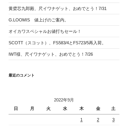
黄檗芯九郎殿、尺イワナゲット、おめでとう！7/31
G.LOOMIS 値上げのご案内。
オイカワスペシャルお値打ちセール！
SCOTT（スコット）、FS583/4とFS723/5再入荷。
IWT様、尺イワナゲット、おめでとう！7/26
最近のコメント
2022年9月
日
月
火
水
木
金
土
1
2
3