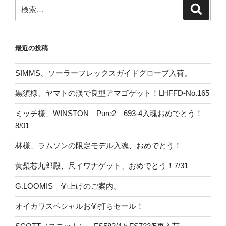
検
検
索
索:
最近の投稿
SIMMS、ソーラーフレックスガイドグローブ入荷。
黒須様、ヤマトの渓で良型アマゴゲット！LHFFD-No.165
ミッチ様、WINSTON Pure2 693-4入魂おめでとう！
8/01
林様、ラムソンの限定モデル入魂、おめでとう！
黄檗芯九郎殿、尺イワナゲット、おめでとう！7/31
G.LOOMIS 値上げのご案内。
オイカワスペシャルお値打ちセール！