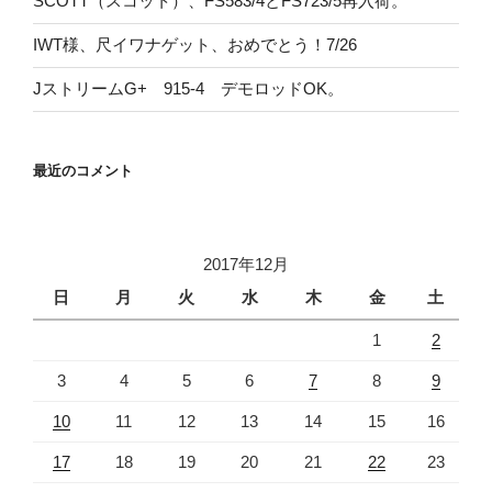
SCOTT（スコット）、FS583/4とFS723/5再入荷。
IWT様、尺イワナゲット、おめでとう！7/26
JストリームG+ 915-4 デモロッドOK。
最近のコメント
2017年12月
日
月
火
水
木
金
土
1
2
3
4
5
6
7
8
9
10
11
12
13
14
15
16
17
18
19
20
21
22
23