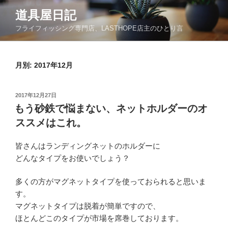
コ
道具屋日記
ン
フライフィッシング専門店、LASTHOPE店主のひとり言
テ
ン
ツ
月別: 2017年12月
へ
ス
キ
投
2017年12月27日
ッ
稿
もう砂鉄で悩まない、ネットホルダーのオ
日:
プ
ススメはこれ。
皆さんはランディングネットのホルダーに
どんなタイプをお使いでしょう？
多くの方がマグネットタイプを使っておられると思いま
す。
マグネットタイプは脱着が簡単ですので、
ほとんどこのタイプが市場を席巻しております。