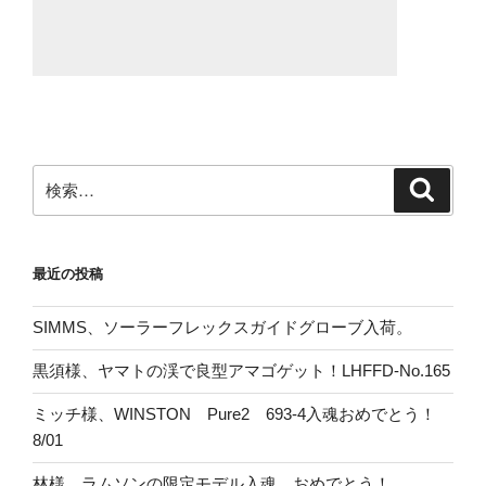
検
検
索
索:
最近の投稿
SIMMS、ソーラーフレックスガイドグローブ入荷。
黒須様、ヤマトの渓で良型アマゴゲット！LHFFD-No.165
ミッチ様、WINSTON Pure2 693-4入魂おめでとう！
8/01
林様、ラムソンの限定モデル入魂、おめでとう！