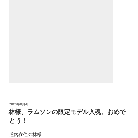
投
2026年8月4日
稿
林様、ラムソンの限定モデル入魂、おめで
日:
とう！
道内在住の林様、