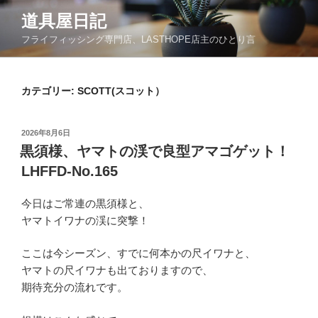
コ
道具屋日記
ン
フライフィッシング専門店、LASTHOPE店主のひとり言
テ
ン
ツ
カテゴリー: SCOTT(スコット）
へ
ス
キ
投
2026年8月6日
ッ
稿
黒須様、ヤマトの渓で良型アマゴゲット！
日:
プ
LHFFD-No.165
今日はご常連の黒須様と、
ヤマトイワナの渓に突撃！
ここは今シーズン、すでに何本かの尺イワナと、
ヤマトの尺イワナも出ておりますので、
期待充分の流れです。