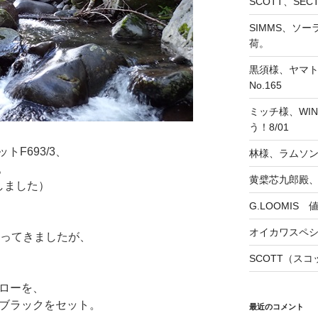
SCOTT、SE
SIMMS、ソ
荷。
黒須様、ヤマト
No.165
ミッチ様、WINS
う！8/01
F693/3、
林様、ラムソ
。
黄檗芯九郎殿、
しました）
G.LOOMIS
オイカワスペ
を持ってきましたが、
SCOTT（スコッ
エローを、
ーブラックをセット。
最近のコメント