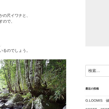
かの尺イワナと、
すので、
、
いるのでしょう。
検
索:
最近の投稿
G.LOOMI