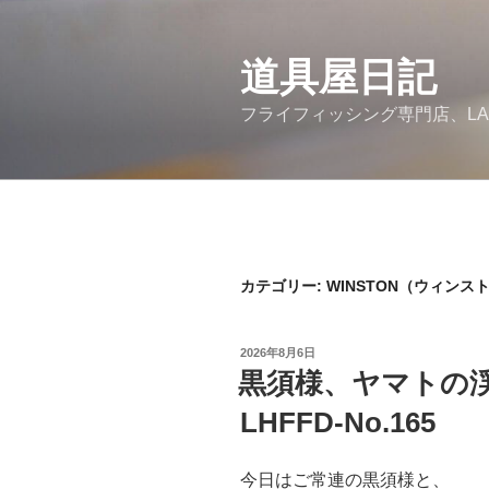
コ
ン
道具屋日記
テ
ン
フライフィッシング専門店、LA
ツ
へ
ス
キ
ッ
プ
カテゴリー: WINSTON（ウィンス
投
2026年8月6日
稿
黒須様、ヤマトの
日:
LHFFD-No.165
今日はご常連の黒須様と、