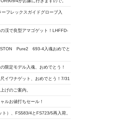
CTOR909/4がお嫁に行きますので。
ーラーフレックスガイドグローブ入
の渓で良型アマゴゲット！LHFFD-
TON Pure2 693-4入魂おめでと
ンの限定モデル入魂、おめでとう！
尺イワナゲット、おめでとう！7/31
 値上げのご案内。
シャルお値打ちセール！
ト）、FS583/4とFS723/5再入荷。