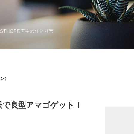
STHOPE店主のひとり言
トン）
渓で良型アマゴゲット！