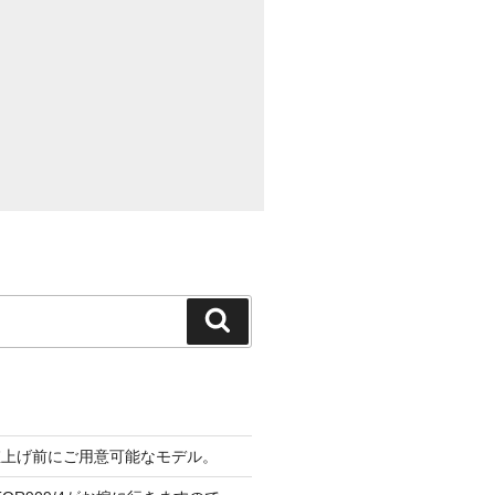
検
索
S 値上げ前にご用意可能なモデル。