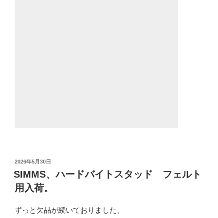
投
2026年5月30日
稿
SIMMS、ハードバイトスタッド フェルト
日:
用入荷。
ずっと欠品が続いておりました、