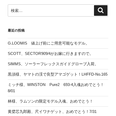
検
検
索
索:
最近の投稿
G.LOOMIS 値上げ前にご用意可能なモデル。
SCOTT、SECTOR909/4がお嫁に行きますので。
SIMMS、ソーラーフレックスガイドグローブ入荷。
黒須様、ヤマトの渓で良型アマゴゲット！LHFFD-No.165
ミッチ様、WINSTON Pure2 693-4入魂おめでとう！
8/01
林様、ラムソンの限定モデル入魂、おめでとう！
黄檗芯九郎殿、尺イワナゲット、おめでとう！7/31