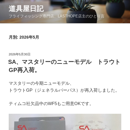
コ
道具屋日記
ン
フライフィッシング専門店、LASTHOPE店主のひとり言
テ
ン
ツ
月別: 2026年5月
へ
ス
キ
投
2026年5月30日
ッ
稿
SA、マスタリーのニューモデル トラウト
日:
プ
GP再入荷。
マスタリーの今期ニューモデル、
トラウトGP（ジェネラルパーパス）が再入荷しました。
ティムコ社欠品中のWF5もご用意OKです。