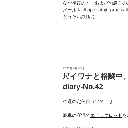
なお携帯の方、およびお急ぎの
メール lasthope.shinji（at)gm
どうぞお気軽に…。
投
2021年5月30日
稿
尺イワナと格闘中。LAS
日:
diary-No.42
今週の定休日（5/24）は、
岐阜の渓流で
エピックロッド
を