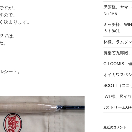
黒須様、ヤマト
ですが、
No.165
すので、
く決まります。
ミッチ様、WINS
う！8/01
況では、
林様、ラムソ
ね。
黄檗芯九郎殿、
G.LOOMIS
ルシート。
オイカワスペ
SCOTT（スコッ
IWT様、尺イワ
JストリームG+
最近のコメント