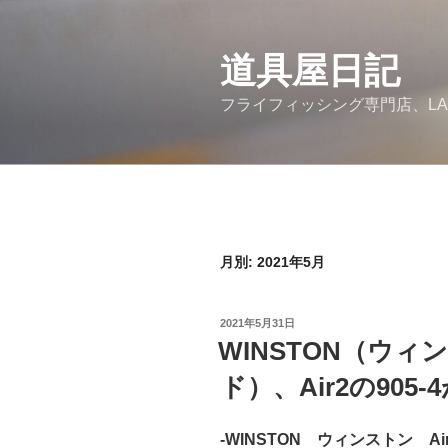
コ
ン
道具屋日記
テ
ン
フライフィッシング専門店、LA
ツ
へ
ス
キ
ッ
プ
月別: 2021年5月
投
2021年5月31日
稿
WINSTON（ウ
日:
ド）、Air2の90
-WINSTON ウィンストン Ai