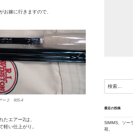
4ｐがお嫁に行きますので、
検
索:
ー２ 905-4
最近の投稿
れたエアー2は、
SIMMS、ソ
て軽い仕上がり。
荷。