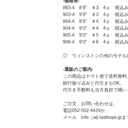
-価格表-
863-4 8’6” ＃3 4ｐ 税込み1
903-4 9’0” ＃3 4ｐ 税込み1
864-4 8’6” ＃4 4ｐ 税込み1
904-4 9’0” ＃4 4ｐ 税込み1
905-4 9’0” ＃5 4ｐ 税込み1
906-4 9’0” ＃6 4ｐ 税込み1
◎ ウィンストンの他のモデル
-通販のご案内-
この商品はヤマト便で送料無料
銀行振り込みと代引きもOK。
代引き手数料も当方負担で構い
ご注文、お問い合わせは、
電話052-502-4424か、
メール info（at) lasthope.jp