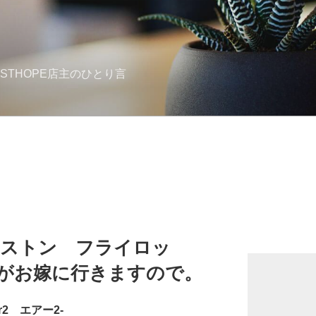
STHOPE店主のひとり言
ィンストン フライロッ
5-4がお嫁に行きますので。
r2 エアー2-