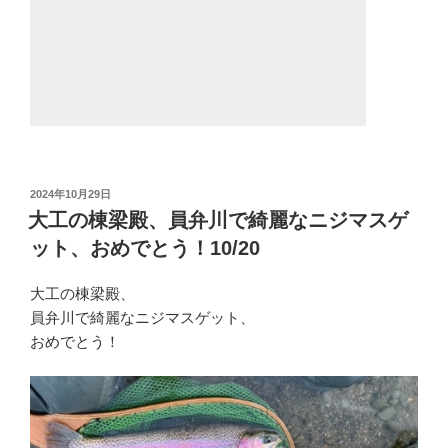
投
2024年10月29日
稿
大工の棟梁殿、員弁川で綺麗なニジマスゲ
日:
ット、おめでとう！10/20
大工の棟梁殿、
員弁川で綺麗なニジマスゲット、
おめでとう！