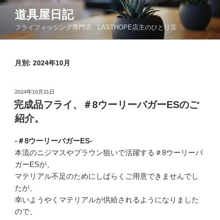
コ
道具屋日記
ン
フライフィッシング専門店、LASTHOPE店主のひとり言
テ
ン
ツ
月別: 2024年10月
へ
ス
キ
投
2024年10月31日
ッ
稿
完成品フライ、＃8ウーリーバガーESのご
日:
プ
紹介。
-＃8ウーリーバガーES-
本流のニジマスやブラウン狙いで活躍する＃8ウーリーバ
ガーESが、
マテリアル不足のためにしばらくご用意できませんでし
たが、
幸いようやくマテリアルが供給されるようになりました
ので、