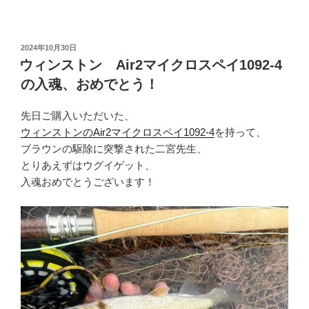
投
2024年10月30日
稿
ウィンストン Air2マイクロスペイ1092-4
日:
の入魂、おめでとう！
先日ご購入いただいた、
ウィンストンのAir2マイクロスペイ1092-4
を持って、
ブラウンの駆除に突撃された二宮先生、
とりあえずはウグイゲット、
入魂おめでとうございます！