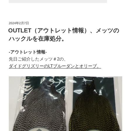
投
2024年2月7日
稿
OUTLET（アウトレット情報）、メッツの
日:
ハックルを在庫処分。
-アウトレット情報-
先日ご紹介したメッツ＃2の、
ダイドグリズリーのLTブルーダンとオリーブ。