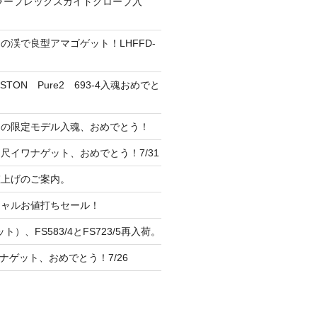
ーラーフレックスガイドグローブ入
の渓で良型アマゴゲット！LHFFD-
TON Pure2 693-4入魂おめでと
ンの限定モデル入魂、おめでとう！
尺イワナゲット、おめでとう！7/31
 値上げのご案内。
シャルお値打ちセール！
ト）、FS583/4とFS723/5再入荷。
ナゲット、おめでとう！7/26