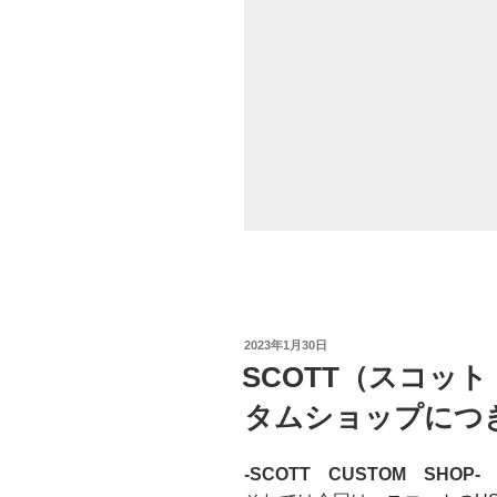
投
2023年1月30日
稿
SCOTT（スコッ
日:
タムショップにつ
-SCOTT CUSTOM SHOP-