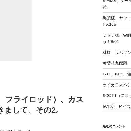
SIMMS、ソ
荷。
黒須様、ヤマト
No.165
ミッチ様、WINS
う！8/01
林様、ラムソ
黄檗芯九郎殿、
G.LOOMIS
オイカワスペ
SCOTT（スコッ
ト フライロッド）、カス
IWT様、尺イワ
きまして、その2。
最近のコメント