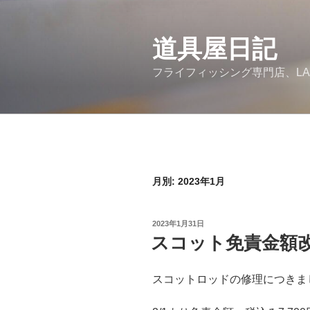
コ
ン
道具屋日記
テ
ン
フライフィッシング専門店、LA
ツ
へ
ス
キ
ッ
プ
月別: 2023年1月
投
2023年1月31日
稿
スコット免責金額
日:
スコットロッドの修理につきま