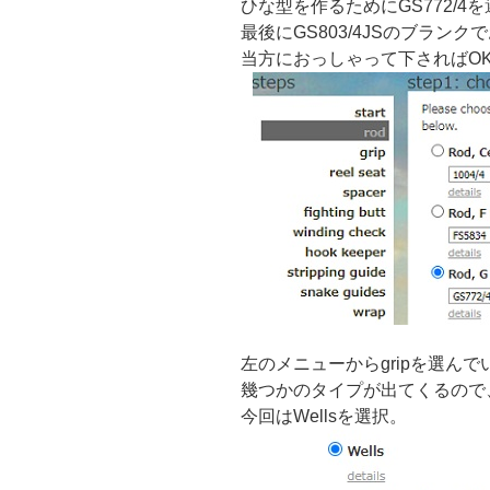
ひな型を作るためにGS772/4
最後にGS803/4JSのブラン
当方におっしゃって下さればO
左のメニューからgripを選ん
幾つかのタイプが出てくるので
今回はWellsを選択。