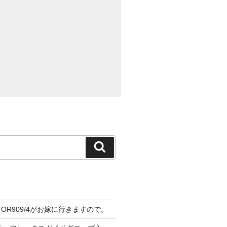
検
索
CTOR909/4がお嫁に行きますので。