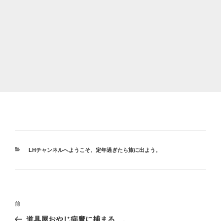
カ
LHチャンネルへようこそ
、
定年過ぎたら旅に出よう。
テ
ゴ
リ
ー
投
前
前
稿
の
道具屋おやじ病魔に捕まる…。