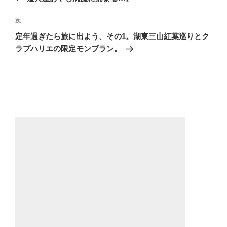
ナ
投
ビ
稿
次
次
ゲ
の
定年過ぎたら旅に出よう、その1。湖東三山紅葉巡りとク
投
ー
ラブハリエの限定モンブラン。
稿
シ
ョ
ン