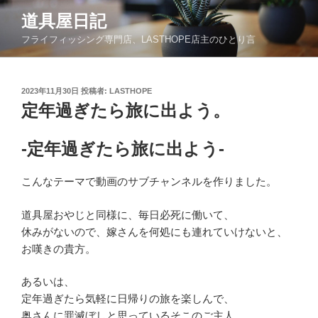
コ
道具屋日記
ン
フライフィッシング専門店、LASTHOPE店主のひとり言
テ
ン
ツ
投
2023年11月30日
投稿者:
LASTHOPE
へ
稿
定年過ぎたら旅に出よう。
ス
日:
キ
ッ
-定年過ぎたら旅に出よう-
プ
こんなテーマで動画のサブチャンネルを作りました。
道具屋おやじと同様に、毎日必死に働いて、
休みがないので、嫁さんを何処にも連れていけないと、
お嘆きの貴方。
あるいは、
定年過ぎたら気軽に日帰りの旅を楽しんで、
奥さんに罪滅ぼしと思っているそこのご主人。