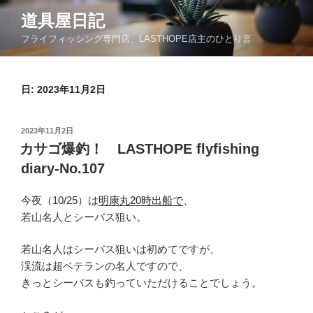
コ
道具屋日記
ン
フライフィッシング専門店、LASTHOPE店主のひとり言
テ
ン
ツ
日: 2023年11月2日
へ
ス
キ
投
2023年11月2日
ッ
稿
カサゴ爆釣！ LASTHOPE flyfishing
日:
プ
diary-No.107
今夜（10/25）は
明康丸20時出船で
、
若山名人とシーバス狙い。
若山名人はシーバス狙いは初めてですが、
渓流は超ベテランの名人ですので、
きっとシーバスも釣っていただけることでしょう。