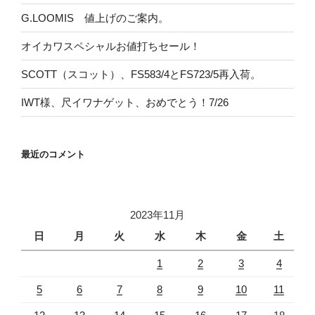
G.LOOMIS 値上げのご案内。
オイカワスペシャルお値打ちセール！
SCOTT（スコット）、FS583/4とFS723/5再入荷。
IWT様、尺イワナゲット、おめでとう！7/26
最近のコメント
2023年11月
日
月
火
水
木
金
土
1
2
3
4
5
6
7
8
9
10
11