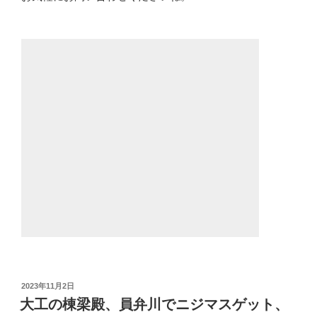
投
2023年11月2日
稿
大工の棟梁殿、員弁川でニジマスゲット、
日: