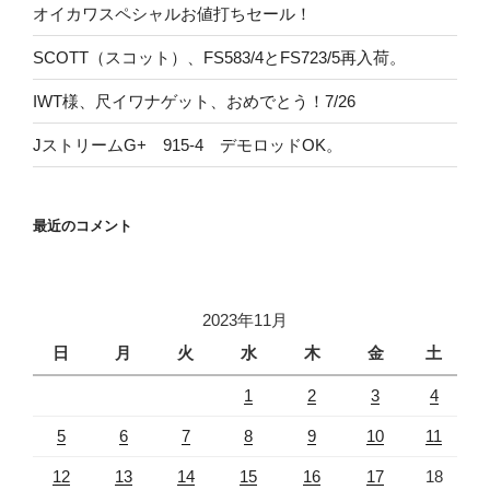
オイカワスペシャルお値打ちセール！
SCOTT（スコット）、FS583/4とFS723/5再入荷。
IWT様、尺イワナゲット、おめでとう！7/26
JストリームG+ 915-4 デモロッドOK。
最近のコメント
2023年11月
日
月
火
水
木
金
土
1
2
3
4
5
6
7
8
9
10
11
12
13
14
15
16
17
18