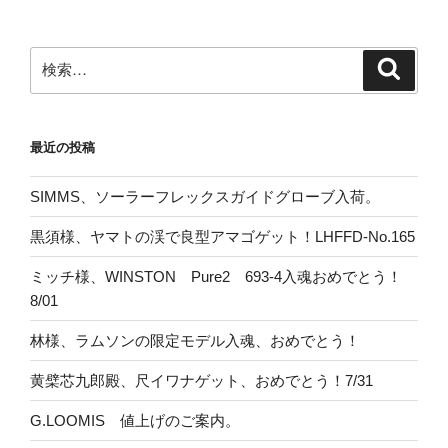
検
検
索
索:
最近の投稿
SIMMS、ソーラーフレックスガイドグローブ入荷。
黒須様、ヤマトの渓で良型アマゴゲット！LHFFD-No.165
ミッチ様、WINSTON Pure2 693-4入魂おめでとう！
8/01
林様、ラムソンの限定モデル入魂、おめでとう！
黄檗芯九郎殿、尺イワナゲット、おめでとう！7/31
G.LOOMIS 値上げのご案内。