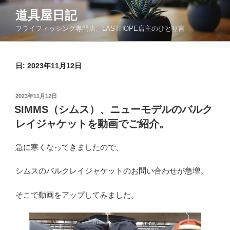
コ
道具屋日記
ン
フライフィッシング専門店、LASTHOPE店主のひとり言
テ
ン
ツ
日: 2023年11月12日
へ
ス
キ
投
2023年11月12日
ッ
稿
SIMMS（シムス）、ニューモデルのバルク
日:
プ
レイジャケットを動画でご紹介。
急に寒くなってきましたので、
シムスのバルクレイジャケットのお問い合わせが急増。
そこで動画をアップしてみました。