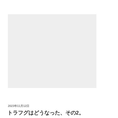
投
2023年11月12日
稿
トラフグはどうなった、その2。
日: