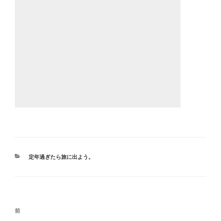
カ
定年過ぎたら旅に出よう。
テ
ゴ
リ
ー
投
前
前
稿