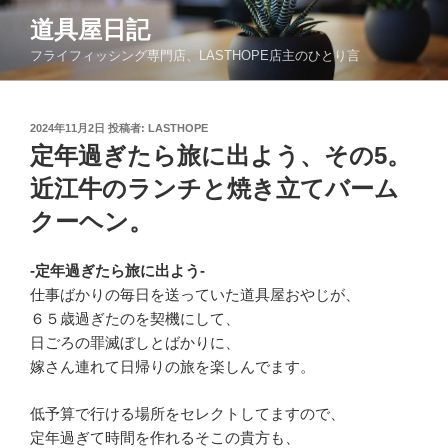
コ
道具屋日記
ン
フライフィッシング専門店、LASTHOPE店主のひとり言
テ
ン
ツ
投
2024年11月2日
投稿者:
LASTHOPE
へ
稿
定年過ぎたら旅に出よう、その5。
ス
日:
キ
近江牛のランチと焼き立てバーム
ッ
クーヘン。
プ
-定年過ぎたら旅に出よう-
仕事ばかりの毎日を送っていた道具屋おやじが、
６５歳過ぎたのを契機にして、
日ごろの罪滅ぼしとばかりに、
嫁さん連れて日帰りの旅を楽しんでます。
低予算で行ける場所をセレクトしてますので、
定年過ぎて時間を作れるそこの貴方も、