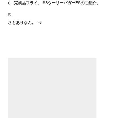
の
完成品フライ、＃8ウーリーバガーESのご紹介。
ナ
投
ビ
稿
次
次
ゲ
の
さもありなん。
投
ー
稿
シ
ョ
ン