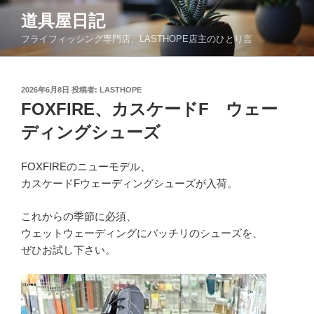
コ
道具屋日記
ン
フライフィッシング専門店、LASTHOPE店主のひとり言
テ
ン
ツ
投
2026年6月8日
投稿者:
LASTHOPE
へ
稿
FOXFIRE、カスケードF ウェー
ス
日:
キ
ディングシューズ
ッ
プ
FOXFIREのニューモデル、
カスケードFウェーディングシューズが入荷。
これからの季節に必須、
ウェットウェーディングにバッチリのシューズを、
ぜひお試し下さい。