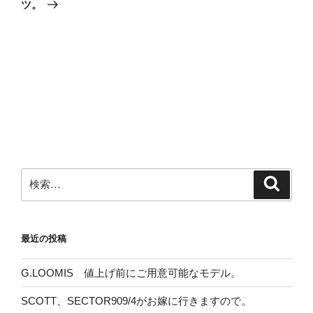
投
ー
ツ。
稿
シ
ョ
ン
検
検
索
索:
最近の投稿
G.LOOMIS 値上げ前にご用意可能なモデル。
SCOTT、SECTOR909/4がお嫁に行きますので。