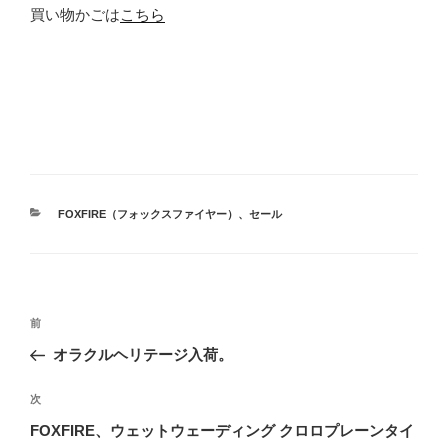
買い物かごは
こちら
カ
FOXFIRE（フォックスファイヤー）
、
セール
テ
ゴ
リ
ー
投
前
前
稿
の
オラクルヘリテージ入荷。
ナ
投
ビ
稿
次
次
ゲ
の
FOXFIRE、ウェットウェーディング クロロプレーンタイ