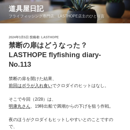
コ
道具屋日記
ン
フライフィッシング専門店、LASTHOPE店主のひとり言
テ
ン
ツ
投
2024年3月5日
投稿者:
LASTHOPE
へ
稿
禁断の扉はどうなった？
ス
日:
キ
LASTHOPE flyfishing diary-
ッ
No.113
プ
禁断の扉を開けた結果、
前回はボラが入れ食い
でクロダイのヒットはなし。
そこで今回（2/28）は、
明康丸さん
、19時出船で満潮からの下げを狙う作戦。
夜のほうがクロダイもヒットしやすいとのことですの
で、