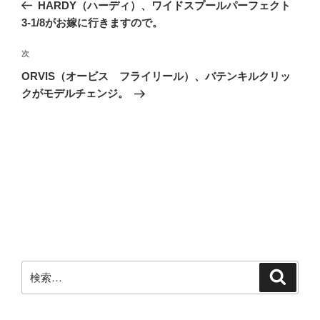
の
HARDY（ハーディ）、ワイドスプールパーフェクト
ナ
投
3-1/8がお嫁に行きますので。
ビ
稿
ゲ
次
次
の
ー
ORVIS（オービス フライリール）、バテンキルクリッ
投
クがモデルチェンジ。
シ
稿
ョ
ン
検
検
索
索: