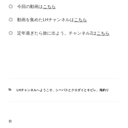
◎ 今回の動画は
こちら
◎ 動画を集めたLHチャンネルは
こちら
◎ 定年過ぎたら旅に出よう。チャンネル2は
こちら
カ
LHチャンネルへようこそ
、
シーバスとクロダイとキビレ
、
海釣り
テ
ゴ
リ
ー
投
前
前
稿