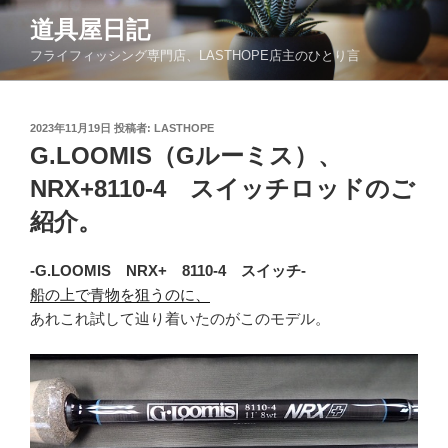
コ
道具屋日記
ン
フライフィッシング専門店、LASTHOPE店主のひとり言
テ
ン
ツ
投
2023年11月19日
投稿者:
LASTHOPE
へ
稿
G.LOOMIS（Gルーミス）、
ス
日:
キ
NRX+8110-4 スイッチロッドのご
ッ
紹介。
プ
-G.LOOMIS NRX+ 8110-4 スイッチ-
船の上で青物を狙うのに、
あれこれ試して辿り着いたのがこのモデル。