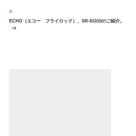
ビ
稿
ゲ
次
次
の
ー
ECHO（エコー フライロッド）、SR-81010のご紹介。
投
シ
稿
ョ
ン