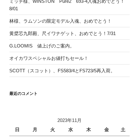
ミッチ様、WINSTON Pure2 693-4入魂おめでとう！
8/01
林様、ラムソンの限定モデル入魂、おめでとう！
黄檗芯九郎殿、尺イワナゲット、おめでとう！7/31
G.LOOMIS 値上げのご案内。
オイカワスペシャルお値打ちセール！
SCOTT（スコット）、FS583/4とFS723/5再入荷。
最近のコメント
2023年11月
日
月
火
水
木
金
土