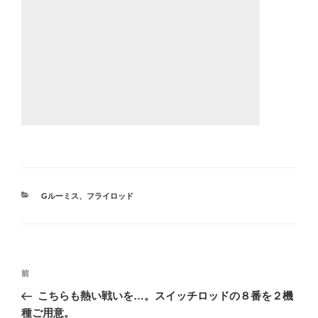
カ
Gルーミス
、
フライロッド
テ
ゴ
リ
ー
投
前
前
稿
の
こちらも熱い戦いを…。スイッチロッドの８番を２機
ナ
投
種ご用意。