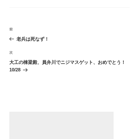
テ
ゴ
リ
ー
投
前
前
稿
の
老兵は死なず！
ナ
投
ビ
稿
次
次
ゲ
の
大工の棟梁殿、員弁川でニジマスゲット、おめでとう！
投
ー
10/28
稿
シ
ョ
ン