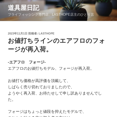
コ
道具屋日記
ン
フライフィッシング専門店、LASTHOPE店主のひとり言
テ
ン
ツ
投
2023年11月1日
投稿者:
LASTHOPE
へ
稿
お値打ちラインのエアフロのフォ
ス
日:
キ
ージが再入荷。
ッ
プ
-エアフロ フォージ-
エアフロのお値打ちモデル、フォージが再入荷。
お値打ち価格が高評価を頂戴して、
しばらく売り切れておりましたので、
ようやく再入荷、お待たせして申し訳ありませんでし
た。
フォージはちょっと値段を抑えたモデルで、