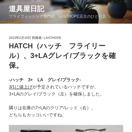
コ
道具屋日記
ン
フライフィッシング専門店、LASTHOPE店主のひとり言
テ
ン
ツ
投
2023年2月19日
投稿者:
LASTHOPE
へ
稿
HATCH（ハッチ フライリー
ス
日:
キ
ル）、3+LAグレイ/ブラックを確
ッ
保。
プ
-ハッチ 3+ LA グレイ/ブラック-
3/1に値上げ
が予定されているハッチですが、
3+LAのグレイ/ブラック（左）を確保しました。
隣りは在庫の7+LAのクリア/レッド（右）。
どちらもカッコいいですね。