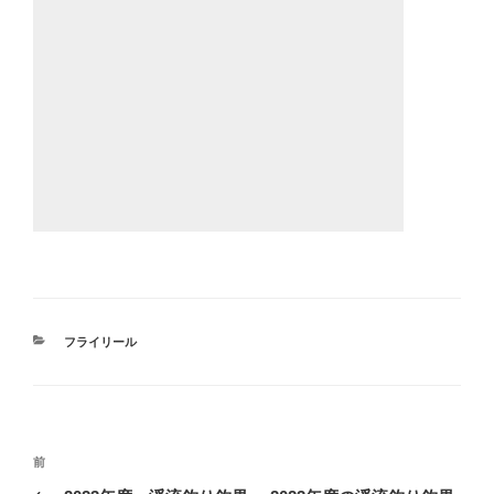
カ
フライリール
テ
ゴ
リ
ー
投
前
前
稿
の