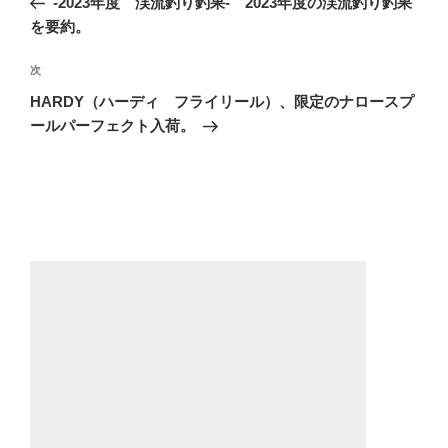
-2023年度 渓流釣り釣果- 2023年度の渓流釣り釣果
ナ
投
を要約。
ビ
稿
ゲ
次
次
の
ー
HARDY（ハーディ フライリール）、限定のナロースプ
投
ールパーフェクト入荷。
シ
稿
ョ
ン