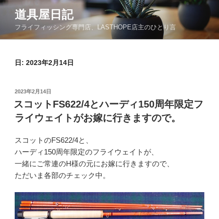
コ
道具屋日記
ン
フライフィッシング専門店、LASTHOPE店主のひとり言
テ
ン
ツ
日: 2023年2月14日
へ
ス
キ
投
2023年2月14日
ッ
稿
スコットFS622/4とハーディ150周年限定フ
日:
プ
ライウェイトがお嫁に行きますので。
スコットのFS622/4と、
ハーディ150周年限定のフライウェイトが、
一緒にご常連のH様の元にお嫁に行きますので、
ただいま各部のチェック中。