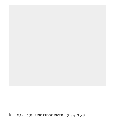
カ
Gルーミス
、
UNCATEGORIZED
、
フライロッド
テ
ゴ