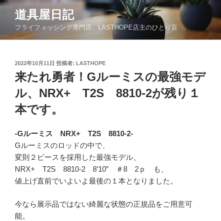
コ
道具屋日記
ン
フライフィッシング専門店、LASTHOPE店主のひとり言
テ
ン
ツ
投
2022年10月11日
投稿者:
LASTHOPE
へ
稿
来たれ勇者！Gルーミスの最強モデ
ス
日:
キ
ル、NRX+ T2S 8810-2が残り１
ッ
本です。
プ
-Gルーミス NRX+ T2S 8810-2-
Gルーミスのロッドの中で、
変則２ピースを採用した最強モデル、
NRX+ T2S 8810-2 8’10” ＃8 2ｐ も、
値上げ直前でいよいよ最後の１本となりました。
今なら展示品ではない綺麗な状態の正規品をご用意可
能。