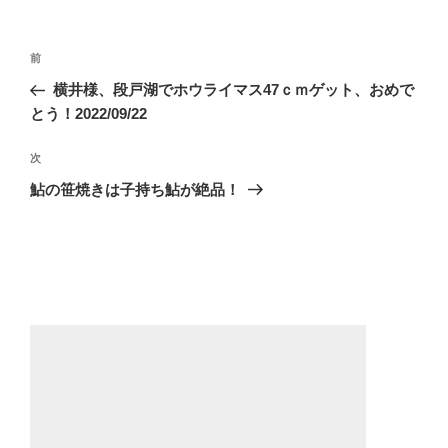
リ
ー
投
前
前
稿
の
横井様、段戸湖でホウライマス47ｃｍゲット、おめで
ナ
投
とう！2022/09/22
ビ
稿
ゲ
次
次
の
ー
鮎の笹焼きは子持ち鮎が絶品！
投
シ
稿
ョ
ン