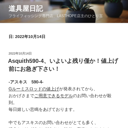
コ
道具屋日記
ン
フライフィッシング専門店、LASTHOPE店主のひとり言
テ
ン
ツ
日: 2022年10月14日
へ
ス
キ
投
2022年10月14日
ッ
稿
Asquith590-4、いよいよ残り僅か！値上げ
日:
プ
前にお急ぎ下さい！
-アスキス 590-4-
Gルーミスロッドの値上げ
が発表されてから、
おかげさまで
ご用意できるモデル
のお問い合わせが殺
到。
毎日嬉しい悲鳴をあげております。
中でもアスキスのお問い合わせがとても多く、