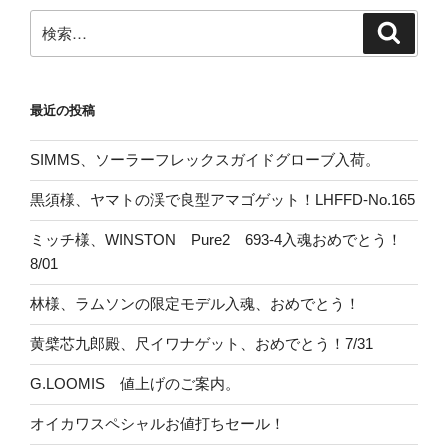
検
検
索
索:
最近の投稿
SIMMS、ソーラーフレックスガイドグローブ入荷。
黒須様、ヤマトの渓で良型アマゴゲット！LHFFD-No.165
ミッチ様、WINSTON Pure2 693-4入魂おめでとう！
8/01
林様、ラムソンの限定モデル入魂、おめでとう！
黄檗芯九郎殿、尺イワナゲット、おめでとう！7/31
G.LOOMIS 値上げのご案内。
オイカワスペシャルお値打ちセール！