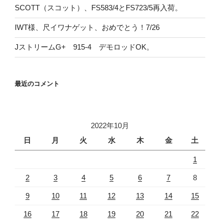
SCOTT（スコット）、FS583/4とFS723/5再入荷。
IWT様、尺イワナゲット、おめでとう！7/26
JストリームG+ 915-4 デモロッドOK。
最近のコメント
2022年10月
日
月
火
水
木
金
土
1
2
3
4
5
6
7
8
9
10
11
12
13
14
15
16
17
18
19
20
21
22