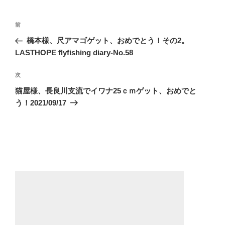
ー
投
前
前
稿
の
橋本様、尺アマゴゲット、おめでとう！その2。
ナ
投
LASTHOPE flyfishing diary-No.58
ビ
稿
ゲ
次
次
の
ー
猫屋様、長良川支流でイワナ25ｃｍゲット、おめでと
投
う！2021/09/17
シ
稿
ョ
ン