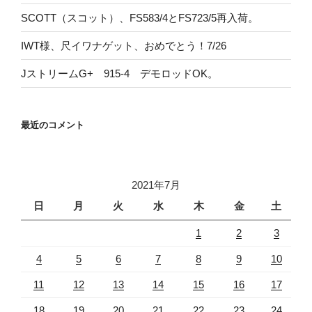
SCOTT（スコット）、FS583/4とFS723/5再入荷。
IWT様、尺イワナゲット、おめでとう！7/26
JストリームG+ 915-4 デモロッドOK。
最近のコメント
2021年7月
日
月
火
水
木
金
土
1
2
3
4
5
6
7
8
9
10
11
12
13
14
15
16
17
18
19
20
21
22
23
24