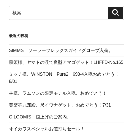
検
検
索
索:
最近の投稿
SIMMS、ソーラーフレックスガイドグローブ入荷。
黒須様、ヤマトの渓で良型アマゴゲット！LHFFD-No.165
ミッチ様、WINSTON Pure2 693-4入魂おめでとう！
8/01
林様、ラムソンの限定モデル入魂、おめでとう！
黄檗芯九郎殿、尺イワナゲット、おめでとう！7/31
G.LOOMIS 値上げのご案内。
オイカワスペシャルお値打ちセール！