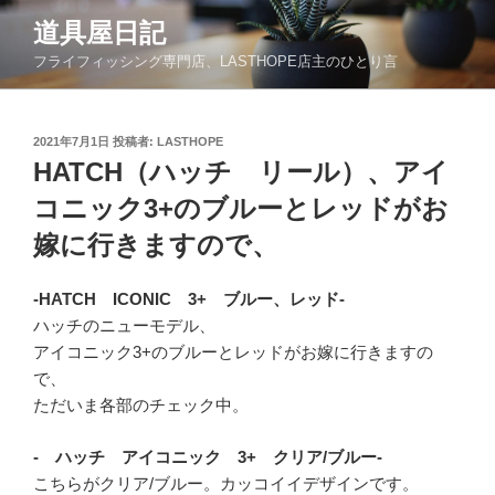
コ
道具屋日記
ン
フライフィッシング専門店、LASTHOPE店主のひとり言
テ
ン
ツ
投
2021年7月1日
投稿者:
LASTHOPE
へ
稿
HATCH（ハッチ リール）、アイ
ス
日:
キ
コニック3+のブルーとレッドがお
ッ
嫁に行きますので、
プ
-HATCH ICONIC 3+ ブルー、レッド-
ハッチのニューモデル、
アイコニック3+のブルーとレッドがお嫁に行きますの
で、
ただいま各部のチェック中。
- ハッチ アイコニック 3+ クリア/ブルー-
こちらがクリア/ブルー。カッコイイデザインです。