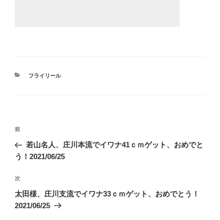
カ
フライリール
テ
ゴ
リ
ー
投
前
前
稿
の
若山名人、庄川本流でイワナ41ｃｍゲット、おめでと
ナ
投
う！2021/06/25
ビ
稿
ゲ
次
次
の
ー
太田様、庄川支流でイワナ33ｃｍゲット、おめでとう！
投
2021/06/25
シ
稿