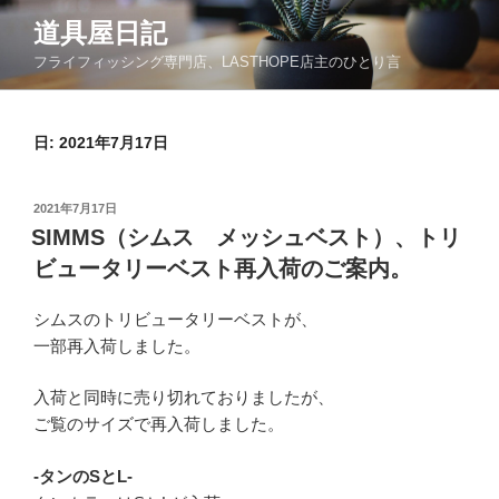
コ
道具屋日記
ン
フライフィッシング専門店、LASTHOPE店主のひとり言
テ
ン
ツ
日: 2021年7月17日
へ
ス
キ
投
2021年7月17日
ッ
稿
SIMMS（シムス メッシュベスト）、トリ
日:
プ
ビュータリーベスト再入荷のご案内。
シムスのトリビュータリーベストが、
一部再入荷しました。
入荷と同時に売り切れておりましたが、
ご覧のサイズで再入荷しました。
-タンのSとL-