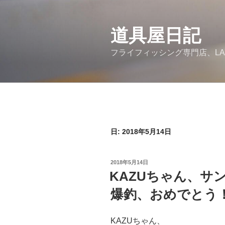
コ
ン
道具屋日記
テ
ン
フライフィッシング専門店、LA
ツ
へ
ス
キ
ッ
プ
日: 2018年5月14日
投
2018年5月14日
稿
KAZUちゃん、サ
日:
爆釣、おめでとう
KAZUちゃん、