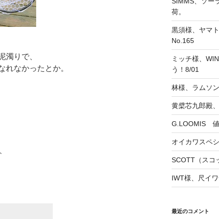
SIMMS、ソ
荷。
黒須様、ヤマト
No.165
泥濁りで、
ミッチ様、WINS
なれなかったとか。
う！8/01
林様、ラムソ
黄檗芯九郎殿、
G.LOOMIS
オイカワスペ
、
SCOTT（スコッ
IWT様、尺イワ
最近のコメント