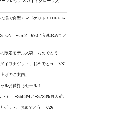
ーラーフレックスガイドグローブ入
の渓で良型アマゴゲット！LHFFD-
TON Pure2 693-4入魂おめでと
ンの限定モデル入魂、おめでとう！
尺イワナゲット、おめでとう！7/31
 値上げのご案内。
シャルお値打ちセール！
ト）、FS583/4とFS723/5再入荷。
ナゲット、おめでとう！7/26