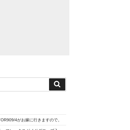
検
索
CTOR909/4がお嫁に行きますので。