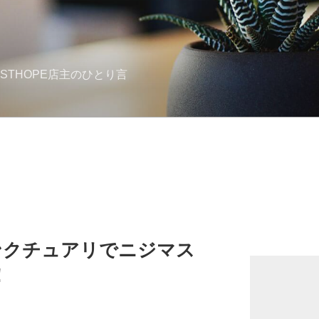
STHOPE店主のひとり言
ンクチュアリでニジマス
！