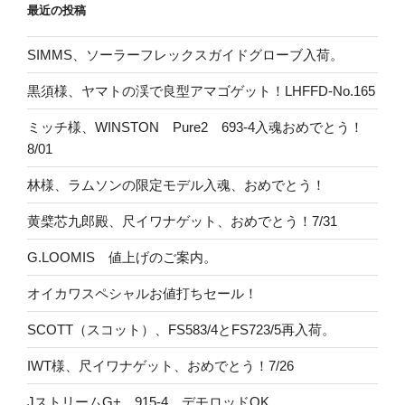
最近の投稿
SIMMS、ソーラーフレックスガイドグローブ入荷。
黒須様、ヤマトの渓で良型アマゴゲット！LHFFD-No.165
ミッチ様、WINSTON Pure2 693-4入魂おめでとう！
8/01
林様、ラムソンの限定モデル入魂、おめでとう！
黄檗芯九郎殿、尺イワナゲット、おめでとう！7/31
G.LOOMIS 値上げのご案内。
オイカワスペシャルお値打ちセール！
SCOTT（スコット）、FS583/4とFS723/5再入荷。
IWT様、尺イワナゲット、おめでとう！7/26
JストリームG+ 915-4 デモロッドOK。