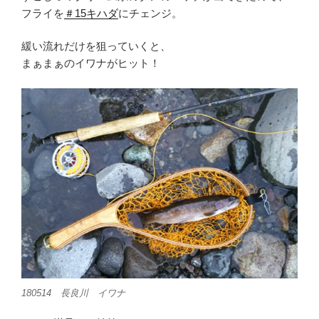
フライを
＃15キハダ
にチェンジ。
緩い流れだけを狙っていくと、
まぁまぁのイワナがヒット！
180514 長良川 イワナ