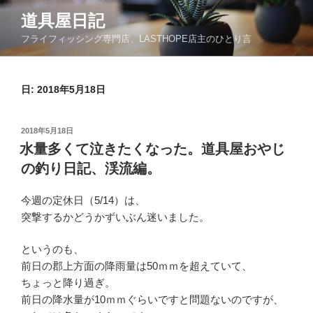
コ
道具屋日記
ン
フライフィッシング専門店、LASTHOPE店主のひとり言
テ
ン
ツ
日: 2018年5月18日
へ
ス
キ
投
2018年5月18日
ッ
稿
水量多くて泣きたくなった。道具屋おやじ
日:
プ
の釣り日記、渓流編。
今週の定休日（5/14）は、
突撃するかどうかずいぶん迷いました。
というのも、
前日の郡上方面の降雨量は50ｍｍを超えていて、
ちょっと降り過ぎ。
前日の降水量が10ｍｍぐらいですと問題ないのですが、