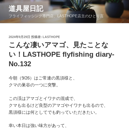
コ
道具屋日記
ン
フライフィッシング専門店、LASTHOPE店主のひとり言
テ
ン
ツ
投
2024年9月29日
投稿者:
LASTHOPE
へ
稿
こんな凄いアマゴ、見たことな
ス
日:
キ
い！LASTHOPE flyfishing diary-
ッ
No.132
プ
今朝（9/26）はご常連の黒須様と、
クマの巣谷の一つに突撃。
この渓はアマゴとイワナの混成で、
クマも出るけど良型のアマゴやイワナも出るので、
黒須様には何としてでも釣っていただきたい。
幸い本日は強い味方があって、