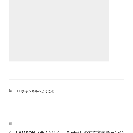
カ
LHチャンネルへようこそ
テ
ゴ
リ
ー
投
前
前
稿
の
LAMSON（ラムソン）、PuristⅡの左右方向チェンジ