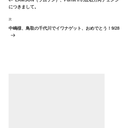
ナ
投
につきまして。
ビ
稿
ゲ
次
次
の
ー
中嶋様、鳥取の千代川でイワナゲット、おめでとう！9/28
投
シ
稿
ョ
ン