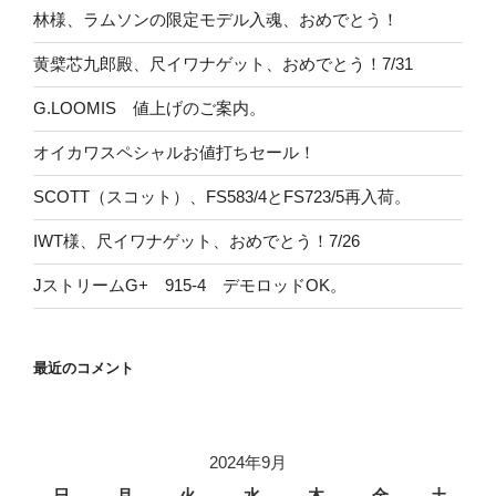
林様、ラムソンの限定モデル入魂、おめでとう！
黄檗芯九郎殿、尺イワナゲット、おめでとう！7/31
G.LOOMIS 値上げのご案内。
オイカワスペシャルお値打ちセール！
SCOTT（スコット）、FS583/4とFS723/5再入荷。
IWT様、尺イワナゲット、おめでとう！7/26
JストリームG+ 915-4 デモロッドOK。
最近のコメント
2024年9月
日
月
火
水
木
金
土