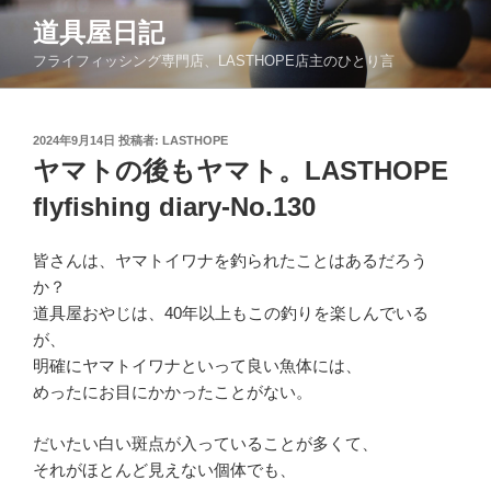
コ
道具屋日記
ン
フライフィッシング専門店、LASTHOPE店主のひとり言
テ
ン
ツ
投
2024年9月14日
投稿者:
LASTHOPE
へ
稿
ヤマトの後もヤマト。LASTHOPE
ス
日:
キ
flyfishing diary-No.130
ッ
プ
皆さんは、ヤマトイワナを釣られたことはあるだろう
か？
道具屋おやじは、40年以上もこの釣りを楽しんでいる
が、
明確にヤマトイワナといって良い魚体には、
めったにお目にかかったことがない。
だいたい白い斑点が入っていることが多くて、
それがほとんど見えない個体でも、