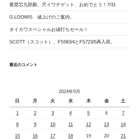
黄檗芯九郎殿、尺イワナゲット、おめでとう！7/31
G.LOOMIS 値上げのご案内。
オイカワスペシャルお値打ちセール！
SCOTT（スコット）、FS583/4とFS723/5再入荷。
最近のコメント
2024年9月
日
月
火
水
木
金
土
1
2
3
4
5
6
7
8
9
10
11
12
13
14
15
16
17
18
19
20
21