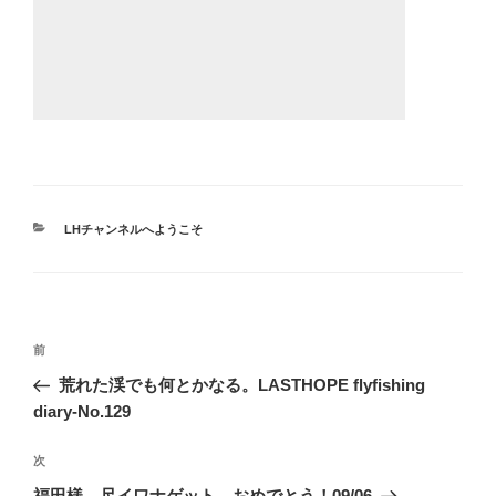
カ
LHチャンネルへようこそ
テ
ゴ
リ
ー
投
前
前
稿
の
荒れた渓でも何とかなる。LASTHOPE flyfishing
ナ
投
diary-No.129
ビ
稿
ゲ
次
次
の
ー
福田様、尺イワナゲット、おめでとう！09/06