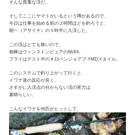
そんな貴重な渓だ。
そしてここにヤマトがいるという噂があるので、
今日は仕事を始める前の２時間ほどを釣ろうと、
朝一（アサイチ）の５時半に入渓した。
この渓はとても狭いので、
相棒はウィンストンピュアの663/4。
フライはテスト中の＃11ベンジョアブ-YMDスタイル。
このシステムで釣り上がって行くと、
イワナ達の反応が良く、
さすがに入渓点の分からない渓の実力は
素晴らしい。
こんなイワナを何匹かヒットして、