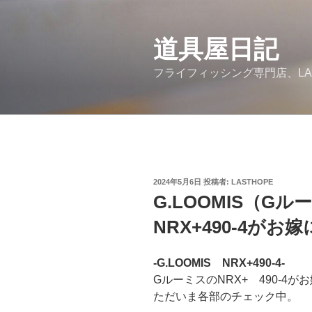
コ
ン
道具屋日記
テ
ン
フライフィッシング専門店、LA
ツ
へ
ス
キ
ッ
プ
投
2024年5月6日
投稿者:
LASTHOPE
稿
G.LOOMIS（G
日:
NRX+490-4が
-G.LOOMIS NRX+490-4-
GルーミスのNRX+ 490-4
ただいま各部のチェック中。