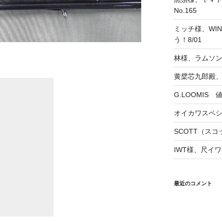
No.165
ミッチ様、WINS
う！8/01
林様、ラムソ
黄檗芯九郎殿、
G.LOOMIS
オイカワスペ
SCOTT（スコッ
IWT様、尺イワ
最近のコメント