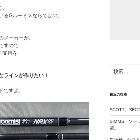
く、
いるGルーミスならではの、
のメーカーが、
ですので、
ご支持を
検
索:
なラインが作りたい！
ドですよ。
最近の投稿
SCOTT、SE
SIMMS、ソ
荷。
黒須様、ヤマト