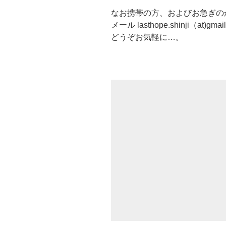
なお携帯の方、およびお急ぎの
メール lasthope.shinji（at)gm
どうぞお気軽に…。