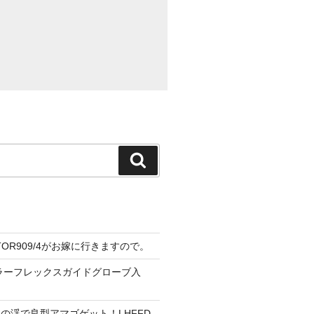
検
索
CTOR909/4がお嫁に行きますので。
ーラーフレックスガイドグローブ入
の渓で良型アマゴゲット！LHFFD-