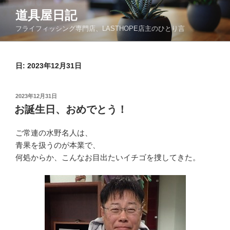
コ
道具屋日記
ン
フライフィッシング専門店、LASTHOPE店主のひとり言
テ
ン
ツ
日: 2023年12月31日
へ
ス
キ
投
2023年12月31日
ッ
稿
お誕生日、おめでとう！
日:
プ
ご常連の水野名人は、
青果を扱うのが本業で、
何処からか、こんなお目出たいイチゴを捜してきた。