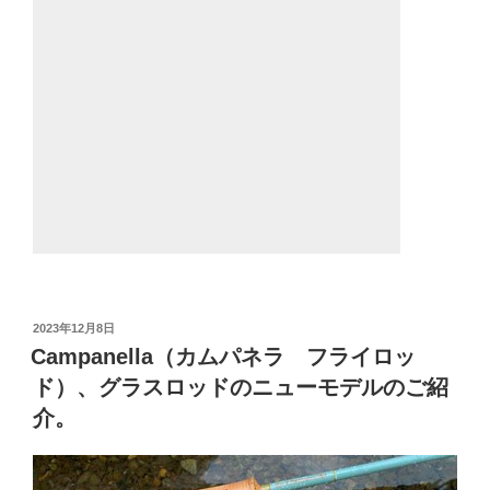
投
2023年12月8日
稿
Campanella（カムパネラ フライロッ
日:
ド）、グラスロッドのニューモデルのご紹
介。