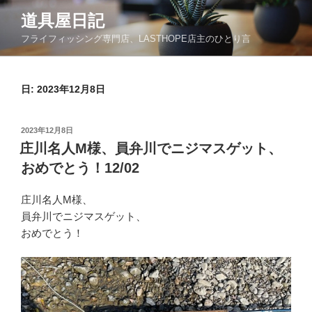
コ
道具屋日記
ン
フライフィッシング専門店、LASTHOPE店主のひとり言
テ
ン
ツ
日: 2023年12月8日
へ
ス
キ
投
2023年12月8日
ッ
稿
庄川名人M様、員弁川でニジマスゲット、
日:
プ
おめでとう！12/02
庄川名人M様、
員弁川でニジマスゲット、
おめでとう！