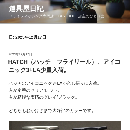
コ
道具屋日記
ン
フライフィッシング専門店、LASTHOPE店主のひとり言
テ
ン
ツ
日: 2023年12月17日
へ
ス
キ
投
2023年12月17日
ッ
稿
HATCH（ハッチ フライリール）、アイコ
日:
プ
ニック3+LA少量入荷。
ハッチのアイコニック3+LAが久し振りに入荷。
左が定番のクリア/レッド、
右が精悍な表情のグレイ/ブラック。
どちらもおかげさまで大好評のカラーです。