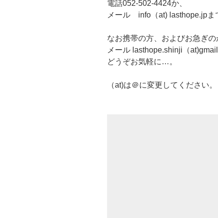
電話052-502-4424か、
メール info（at) lasthope.jp
なお携帯の方、およびお急ぎの
メール lasthope.shinji（at)gm
どうぞお気軽に…。
（at)は＠に変更してください。