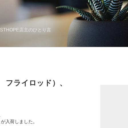
STHOPE店主のひとり言
ト フライロッド）、
、
4ｐが入荷しました。