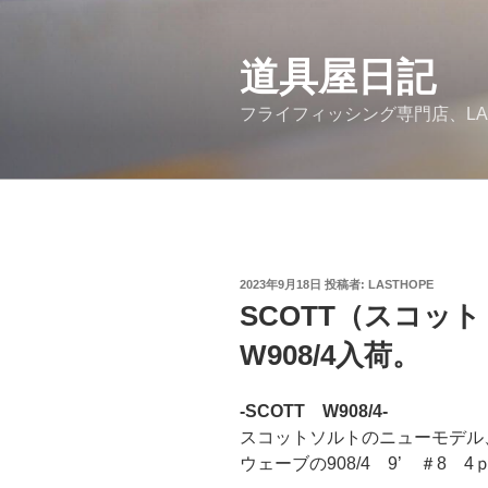
コ
ン
道具屋日記
テ
ン
フライフィッシング専門店、LA
ツ
へ
ス
キ
ッ
プ
投
2023年9月18日
投稿者:
LASTHOPE
稿
SCOTT（スコッ
日:
W908/4入荷。
-SCOTT W908/4-
スコットソルトのニューモデル
ウェーブの908/4 9’ ＃8 