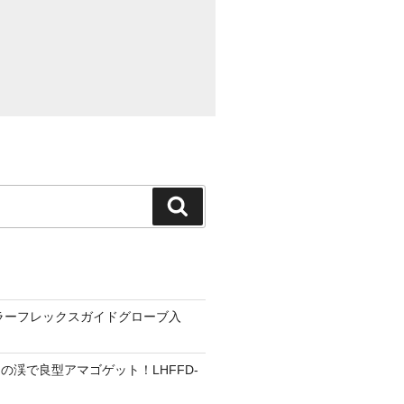
検
索
ーラーフレックスガイドグローブ入
の渓で良型アマゴゲット！LHFFD-