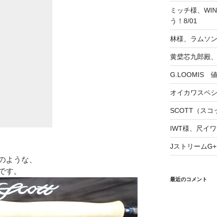
ミッチ様、WINS
う！8/01
林様、ラムソ
黄檗芯九郎殿、
G.LOOMIS
オイカワスペ
SCOTT（スコッ
IWT様、尺イワ
JストリームG+
のような、
です。
最近のコメント