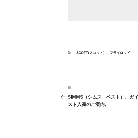
カ
SCOTT(スコット）
、
フライロッド
テ
ゴ
リ
ー
投
前
前
稿
の
SIMMS（シムス ベスト）、ガ
投
スト入荷のご案内。
ナ
稿
ビ
ゲ