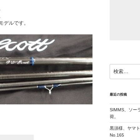
、
、
モデルです。
検
索:
最近の投稿
SIMMS、ソ
荷。
黒須様、ヤマト
No.165