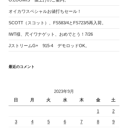
オイカワスペシャルお値打ちセール！
SCOTT（スコット）、FS583/4とFS723/5再入荷。
IWT様、尺イワナゲット、おめでとう！7/26
JストリームG+ 915-4 デモロッドOK。
最近のコメント
2023年9月
日
月
火
水
木
金
土
1
2
3
4
5
6
7
8
9