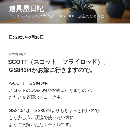
コ
道具屋日記
ン
フライフィッシング専門店、LASTHOPE店主のひとり言
テ
ン
ツ
日: 2023年9月10日
へ
ス
キ
投
2023年9月10日
ッ
稿
SCOTT（スコット フライロッド）、
日:
プ
GS843/4がお嫁に行きますので。
-SCOTT GS843/4-
スコットのGS843/4がお嫁に行きますので、
ただいま各部のチェック中。
GS843/4は、GS803/4よりもちょっと長いので、
もう少し広い渓流で使いたい方に、
よくご支持いただくモデルです。