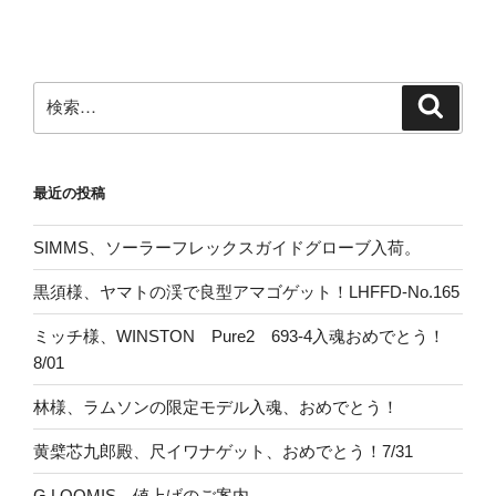
検
検
索
索:
最近の投稿
SIMMS、ソーラーフレックスガイドグローブ入荷。
黒須様、ヤマトの渓で良型アマゴゲット！LHFFD-No.165
ミッチ様、WINSTON Pure2 693-4入魂おめでとう！
8/01
林様、ラムソンの限定モデル入魂、おめでとう！
黄檗芯九郎殿、尺イワナゲット、おめでとう！7/31
G.LOOMIS 値上げのご案内。