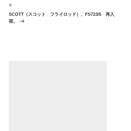
ゲ
次
次
の
ー
SCOTT（スコット フライロッド）、FS723/5 再入
投
荷。
シ
稿
ョ
ン