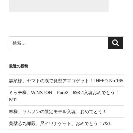
検
検
索
索:
最近の投稿
黒須様、ヤマトの渓で良型アマゴゲット！LHFFD-No.165
ミッチ様、WINSTON Pure2 693-4入魂おめでとう！
8/01
林様、ラムソンの限定モデル入魂、おめでとう！
黄檗芯九郎殿、尺イワナゲット、おめでとう！7/31