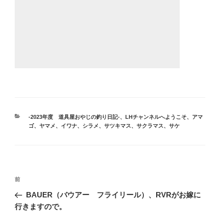
カ
-2023年度 道具屋おやじの釣り日記-
、
LHチャンネルへようこそ
、
アマ
テ
ゴ、ヤマメ、イワナ、シラメ、サツキマス、サクラマス、サケ
ゴ
リ
ー
投
前
前
稿
の
BAUER（バウアー フライリール）、RVRがお嫁に
ナ
投
行きますので。
ビ
稿