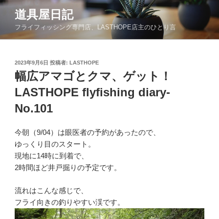
コ
道具屋日記
ン
フライフィッシング専門店、LASTHOPE店主のひとり言
テ
ン
ツ
投
2023年9月6日
投稿者:
LASTHOPE
へ
稿
幅広アマゴとクマ、ゲット！
ス
日:
キ
LASTHOPE flyfishing diary-
ッ
No.101
プ
今朝（9/04）は眼医者の予約があったので、
ゆっくり目のスタート。
現地に14時に到着で、
2時間ほど井戸掘りの予定です。
流れはこんな感じで、
フライ向きの釣りやすい渓です。