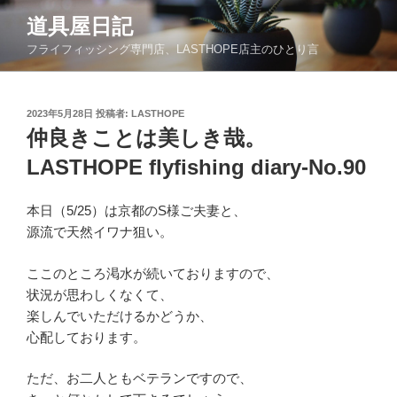
コ
道具屋日記
ン
フライフィッシング専門店、LASTHOPE店主のひとり言
テ
ン
ツ
投
2023年5月28日
投稿者:
LASTHOPE
へ
稿
仲良きことは美しき哉。
ス
日:
キ
LASTHOPE flyfishing diary-No.90
ッ
プ
本日（5/25）は京都のS様ご夫妻と、
源流で天然イワナ狙い。
ここのところ渇水が続いておりますので、
状況が思わしくなくて、
楽しんでいただけるかどうか、
心配しております。
ただ、お二人ともベテランですので、