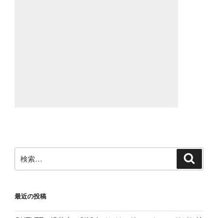
検
検
索
索:
最近の投稿