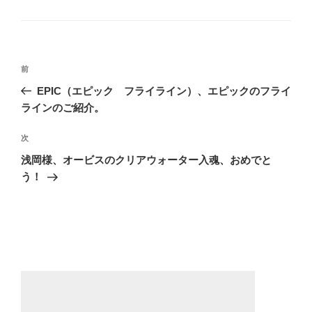
テ
ゴ
リ
ー
投
前
前
稿
の
EPIC（エピック フライライン）、エピックのフライ
ナ
投
ラインのご紹介。
ビ
稿
ゲ
次
次
の
ー
浅岡様、オービスのクリアウォーター入魂、おめでと
投
う！
シ
稿
ョ
ン