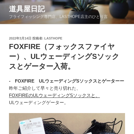
コ
道具屋日記
ン
フライフィッシング専門店、LASTHOPE店主のひとり言
テ
ン
ツ
投
2022年3月14日
投稿者:
LASTHOPE
へ
稿
FOXFIRE（フォックスファイヤ
ス
日:
キ
ー）、ULウェーディングSソック
ッ
スとゲーター入荷。
プ
- FOXFIRE UL
ウェーディングSソックスとゲーターー
昨年ご紹介して早々と売り切れた、
FOXFIREのULウェーディングSソックスと、
ULウェーディングゲーター。