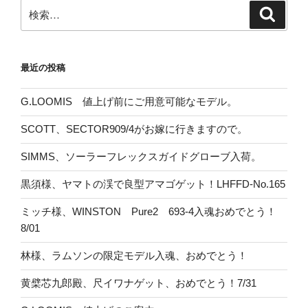
検
検
索
索:
最近の投稿
G.LOOMIS 値上げ前にご用意可能なモデル。
SCOTT、SECTOR909/4がお嫁に行きますので。
SIMMS、ソーラーフレックスガイドグローブ入荷。
黒須様、ヤマトの渓で良型アマゴゲット！LHFFD-No.165
ミッチ様、WINSTON Pure2 693-4入魂おめでとう！
8/01
林様、ラムソンの限定モデル入魂、おめでとう！
黄檗芯九郎殿、尺イワナゲット、おめでとう！7/31