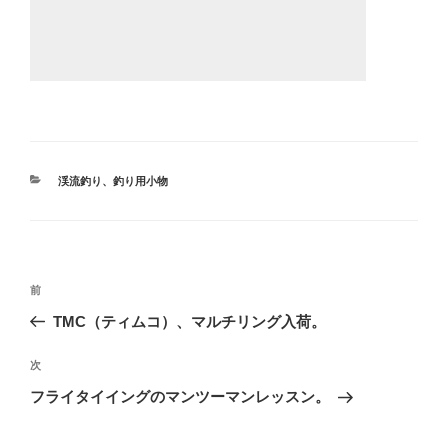
カ
渓流釣り
、
釣り用小物
テ
ゴ
リ
ー
投
前
前
稿
の
TMC（ティムコ）、マルチリング入荷。
ナ
投
ビ
稿
次
次
ゲ
の
フライタイイングのマンツーマンレッスン。
投
ー
稿
シ