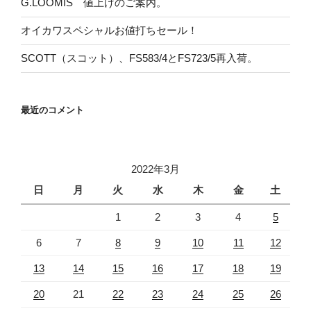
G.LOOMIS 値上げのご案内。
オイカワスペシャルお値打ちセール！
SCOTT（スコット）、FS583/4とFS723/5再入荷。
最近のコメント
2022年3月
日
月
火
水
木
金
土
1
2
3
4
5
6
7
8
9
10
11
12
13
14
15
16
17
18
19
20
21
22
23
24
25
26