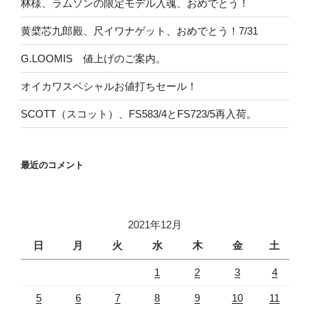
林様、ラムソンの限定モデル入魂、おめでとう！
黄檗芯九郎殿、尺イワナゲット、おめでとう！7/31
G.LOOMIS 値上げのご案内。
オイカワスペシャルお値打ちセール！
SCOTT（スコット）、FS583/4とFS723/5再入荷。
最近のコメント
2021年12月
日
月
火
水
木
金
土
1
2
3
4
5
6
7
8
9
10
11