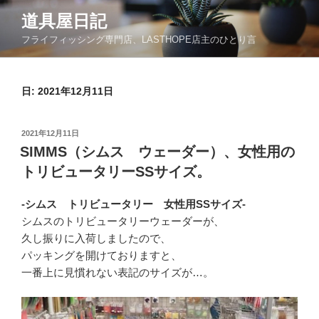
コ
道具屋日記
ン
フライフィッシング専門店、LASTHOPE店主のひとり言
テ
ン
ツ
日: 2021年12月11日
へ
ス
キ
投
2021年12月11日
ッ
稿
SIMMS（シムス ウェーダー）、女性用の
日:
プ
トリビュータリーSSサイズ。
-シムス トリビュータリー 女性用SSサイズ-
シムスのトリビュータリーウェーダーが、
久し振りに入荷しましたので、
パッキングを開けておりますと、
一番上に見慣れない表記のサイズが…。