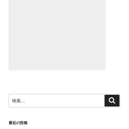
検
検
索
索:
最近の投稿