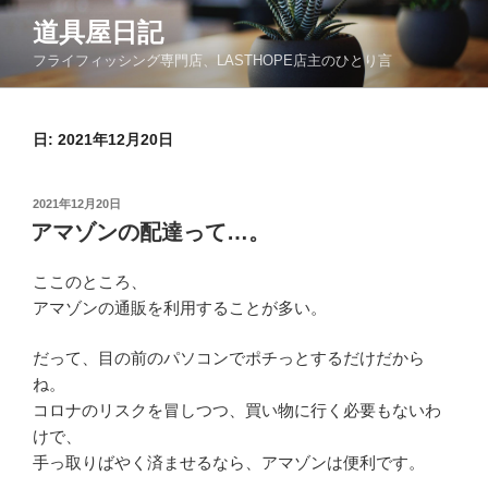
コ
道具屋日記
ン
フライフィッシング専門店、LASTHOPE店主のひとり言
テ
ン
ツ
日: 2021年12月20日
へ
ス
キ
投
2021年12月20日
ッ
稿
アマゾンの配達って…。
日:
プ
ここのところ、
アマゾンの通販を利用することが多い。
だって、目の前のパソコンでポチっとするだけだから
ね。
コロナのリスクを冒しつつ、買い物に行く必要もないわ
けで、
手っ取りばやく済ませるなら、アマゾンは便利です。