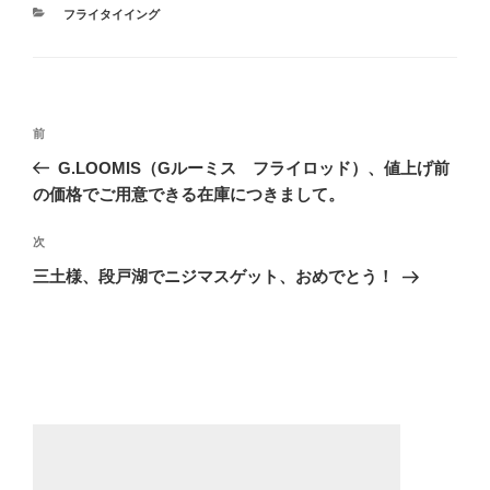
カ
フライタイイング
テ
ゴ
リ
ー
投
前
前
稿
の
G.LOOMIS（Gルーミス フライロッド）、値上げ前
ナ
投
の価格でご用意できる在庫につきまして。
ビ
稿
ゲ
次
次
の
ー
三土様、段戸湖でニジマスゲット、おめでとう！
投
シ
稿
ョ
ン