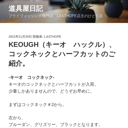
コ
道具屋日記
ン
フライフィッシング専門店、LASTHOPE店主のひとり言
テ
ン
ツ
投
2021年11月30日
投稿者:
LASTHOPE
へ
稿
KEOUGH（キーオ ハックル）、
ス
日:
キ
コックネックとハーフカットのご
ッ
紹介。
プ
-キーオ コックネック-
キーオのコックネックとハーフカットが入荷。
少量しかありませんので、どうぞお早めに。
まずはコックネック＃2から。
左から、
ブルーダン、グリズリー、ブラックとなります。