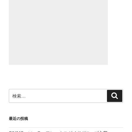
検
検
索
索:
最近の投稿