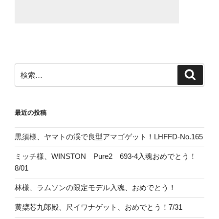
検
検
索
索:
最近の投稿
黒須様、ヤマトの渓で良型アマゴゲット！LHFFD-No.165
ミッチ様、WINSTON Pure2 693-4入魂おめでとう！
8/01
林様、ラムソンの限定モデル入魂、おめでとう！
黄檗芯九郎殿、尺イワナゲット、おめでとう！7/31