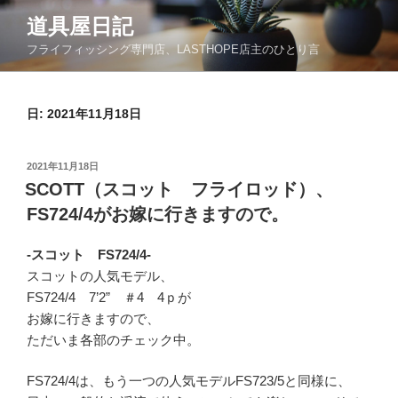
コ
道具屋日記
ン
フライフィッシング専門店、LASTHOPE店主のひとり言
テ
ン
ツ
日: 2021年11月18日
へ
ス
キ
投
2021年11月18日
ッ
稿
SCOTT（スコット フライロッド）、
日:
プ
FS724/4がお嫁に行きますので。
-スコット FS724/4-
スコットの人気モデル、
FS724/4 7’2” ＃4 4ｐが
お嫁に行きますので、
ただいま各部のチェック中。
FS724/4は、もう一つの人気モデルFS723/5と同様に、