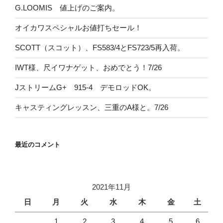
G.LOOMIS 値上げのご案内。
オイカワスペシャルお値打ちセール！
SCOTT（スコット）、FS583/4とFS723/5再入荷。
IWT様、尺イワナゲット、おめでとう！7/26
JストリームG+ 915-4 デモロッドOK。
キャスティングレッスン、三重のA様と。7/26
最近のコメント
2021年11月
日
月
火
水
木
金
土
1
2
3
4
5
6