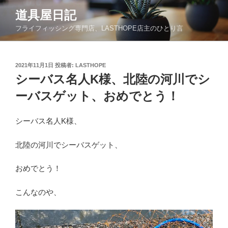
コ
道具屋日記
ン
フライフィッシング専門店、LASTHOPE店主のひとり言
テ
ン
ツ
投
2021年11月1日
投稿者:
LASTHOPE
へ
稿
シーバス名人K様、北陸の河川でシ
ス
日:
キ
ーバスゲット、おめでとう！
ッ
プ
シーバス名人K様、
北陸の河川でシーバスゲット、
おめでとう！
こんなのや、