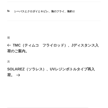
カ
シーバスとクロダイとキビレ
、
海のフライ
、
海釣り
テ
ゴ
リ
ー
投
前
前
稿
の
TMC（ティムコ フライロッド）、Jディスタンス入
ナ
投
荷のご案内。
ビ
稿
ゲ
次
次
の
ー
SOLAREZ（ソラレス）、UVレジンボトルタイプ再入
投
荷。
シ
稿
ョ
ン