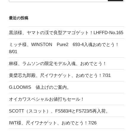
最近の投稿
黒須様、ヤマトの渓で良型アマゴゲット！LHFFD-No.165
ミッチ様、WINSTON Pure2 693-4入魂おめでとう！
8/01
林様、ラムソンの限定モデル入魂、おめでとう！
黄檗芯九郎殿、尺イワナゲット、おめでとう！7/31
G.LOOMIS 値上げのご案内。
オイカワスペシャルお値打ちセール！
SCOTT（スコット）、FS583/4とFS723/5再入荷。
IWT様、尺イワナゲット、おめでとう！7/26