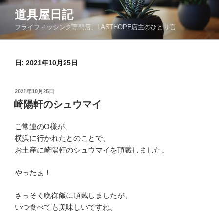
コ
道具屋日記
ン
フライフィッシング専門店、LASTHOPE店主のひとり言
テ
ン
ツ
日: 2021年10月25日
へ
ス
キ
投
2021年10月25日
ッ
稿
崎陽軒のシュウマイ
日:
プ
ご常連のO様が、
横浜に行かれたとのことで、
お土産に崎陽軒のシュウマイを頂戴しました。
やったぁ！
さっそく晩御飯に頂戴しましたが、
いつ食べても美味しいですね。