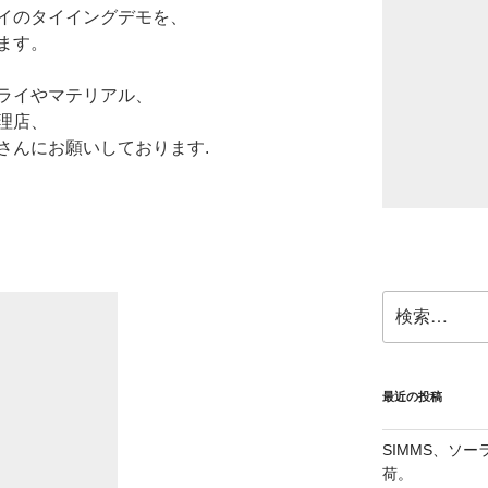
イのタイイングデモを、
します。
ライやマテリアル、
理店、
さんにお願いしております.
検
索:
最近の投稿
SIMMS、ソ
荷。