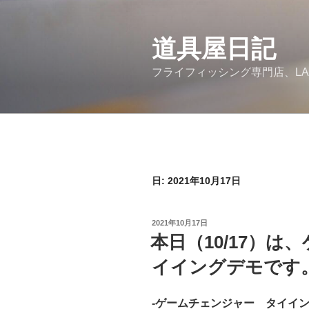
コ
ン
道具屋日記
テ
ン
フライフィッシング専門店、LA
ツ
へ
ス
キ
ッ
プ
日: 2021年10月17日
投
2021年10月17日
稿
本日（10/17）
日:
イイングデモです
-ゲームチェンジャー タイイン