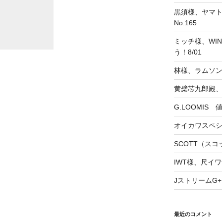
黒須様、ヤマト
No.165
ミッチ様、WINS
う！8/01
林様、ラムソ
黄檗芯九郎殿、
G.LOOMIS
オイカワスペ
SCOTT（スコッ
IWT様、尺イワ
JストリームG+
最近のコメント