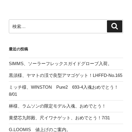
検
検
索
索:
最近の投稿
SIMMS、ソーラーフレックスガイドグローブ入荷。
黒須様、ヤマトの渓で良型アマゴゲット！LHFFD-No.165
ミッチ様、WINSTON Pure2 693-4入魂おめでとう！
8/01
林様、ラムソンの限定モデル入魂、おめでとう！
黄檗芯九郎殿、尺イワナゲット、おめでとう！7/31
G.LOOMIS 値上げのご案内。