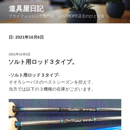
コ
道具屋日記
ン
フライフィッシング専門店、LASTHOPE店主のひとり言
テ
ン
ツ
日: 2021年10月6日
へ
ス
キ
投
2021年10月6日
ッ
稿
ソルト用ロッド３タイプ。
日:
プ
-ソルト用ロッド３タイプ-
そそろシーバスのベストシーズンを控えて、
当方では以下の３機種の在庫がございます。