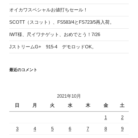
オイカワスペシャルお値打ちセール！
SCOTT（スコット）、FS583/4とFS723/5再入荷。
IWT様、尺イワナゲット、おめでとう！7/26
JストリームG+ 915-4 デモロッドOK。
最近のコメント
2021年10月
日
月
火
水
木
金
土
1
2
3
4
5
6
7
8
9