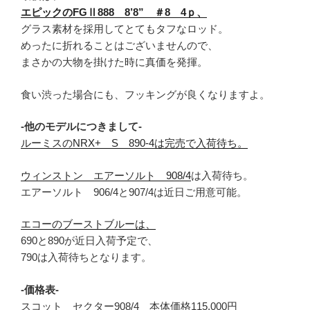
エピックのFGⅡ888 8’8” ＃8 4ｐ、
グラス素材を採用してとてもタフなロッド。
めったに折れることはございませんので、
まさかの大物を掛けた時に真価を発揮。
食い渋った場合にも、フッキングが良くなりますよ。
-他のモデルにつきまして-
ルーミスのNRX+ S 890-4は完売で入荷待ち。
ウィンストン エアーソルト 908/4
は入荷待ち。
エアーソルト 906/4と907/4は近日ご用意可能。
エコーのブーストブルーは、
690と890が近日入荷予定で、
790は入荷待ちとなります。
-価格表-
スコット セクター908/4 本体価格115,000円