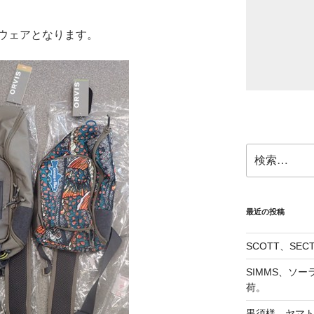
ウェアとなります。
検
索:
最近の投稿
SCOTT、SE
SIMMS、ソ
荷。
黒須様、ヤマト