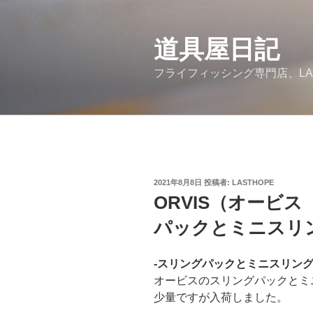
コ
ン
道具屋日記
テ
ン
フライフィッシング専門店、LA
ツ
へ
ス
キ
ッ
プ
投
2021年8月8日
投稿者:
LASTHOPE
稿
ORVIS（オービ
日:
パックとミニスリ
-スリングパックとミニスリング
オービスのスリングパックとミ
少量ですが入荷しました。