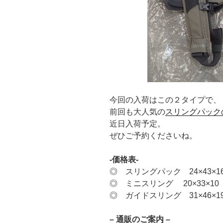
今回の入荷はこの２タイプで、
前回も大人気の
スリングパック
近日入荷予定。
ぜひご予約くださいね。
-価格表-
◎ スリングパック 24×43×16
◎ ミニスリング 20×33×10 
◎ ガイドスリング 31×46×19
– 通販のご案内 –