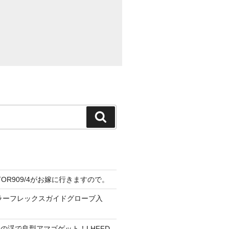
検
索
CTOR909/4がお嫁に行きますので。
ーラーフレックスガイドグローブ入
の渓で良型アマゴゲット！LHFFD-