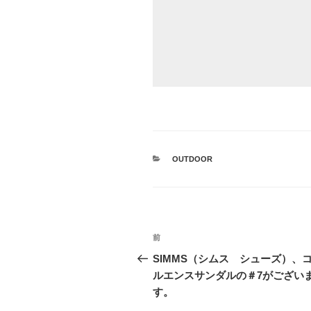
カ
OUTDOOR
テ
ゴ
リ
ー
投
前
前
稿
の
SIMMS（シムス シューズ）、
投
ルエンスサンダルの＃7がござい
ナ
稿
す。
ビ