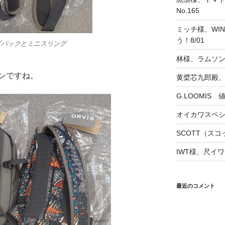
No.165
ミッチ様、WINS
う！8/01
グパックとミニスリング
林様、ラムソ
ンですね。
黄檗芯九郎殿、
G.LOOMIS
オイカワスペ
SCOTT（スコッ
IWT様、尺イワ
最近のコメント