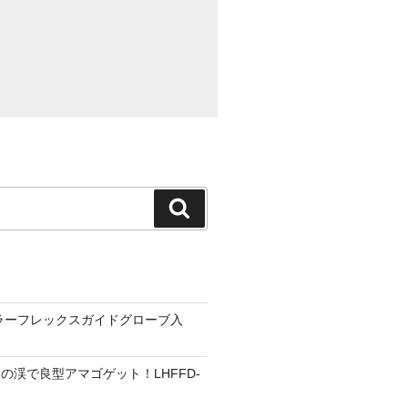
検
索
ーラーフレックスガイドグローブ入
の渓で良型アマゴゲット！LHFFD-