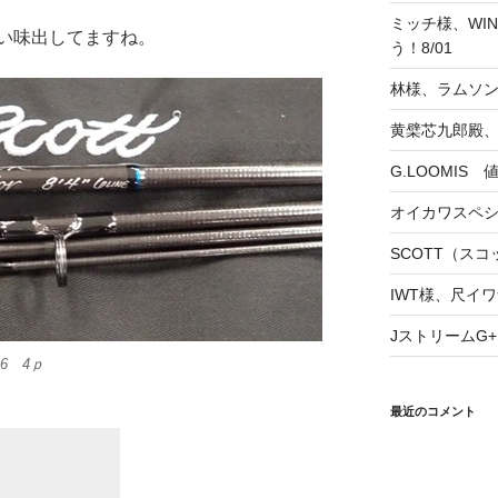
ミッチ様、WINS
い味出してますね。
う！8/01
林様、ラムソ
黄檗芯九郎殿、
G.LOOMIS
オイカワスペ
SCOTT（スコッ
IWT様、尺イワ
JストリームG+
6 4ｐ
最近のコメント