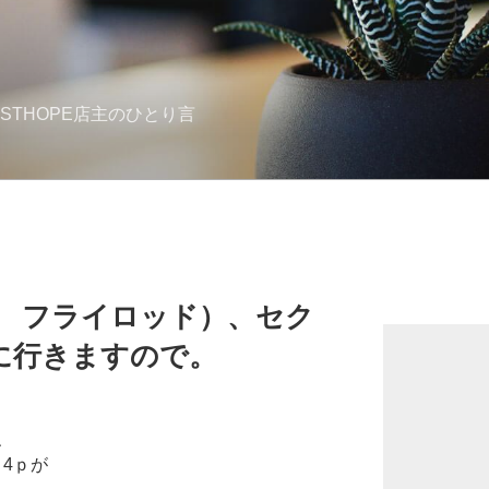
STHOPE店主のひとり言
ト フライロッド）、セク
嫁に行きますので。
、
 4ｐが