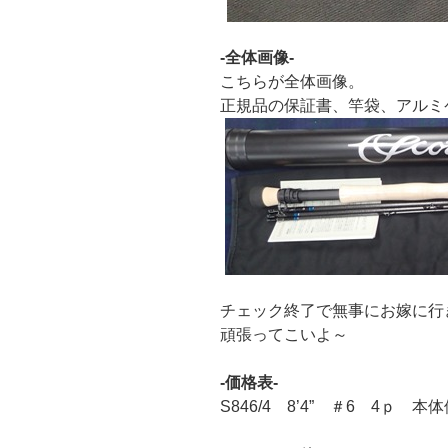
-全体画像-
こちらが全体画像。
正規品の保証書、竿袋、アルミ
チェック終了で無事にお嫁に行
頑張ってこいよ～
-価格表-
S846/4 8’4” ＃6 4ｐ 本体