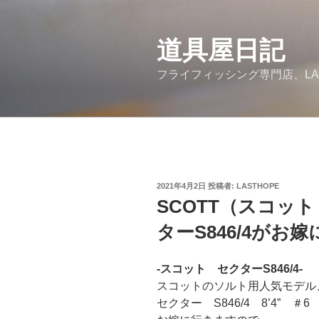
コ
ン
道具屋日記
テ
ン
フライフィッシング専門店、LA
ツ
へ
ス
キ
ッ
プ
投
2021年4月2日
投稿者:
LASTHOPE
稿
SCOTT（スコッ
日:
ターS846/4がお
-スコット セクターS846/4-
スコットのソルト用人気モデル
セクター S846/4 8’4” ＃6